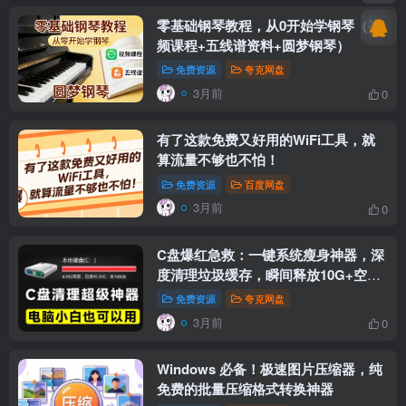
零基础钢琴教程，从0开始学钢琴（视
频课程+五线谱资料+圆梦钢琴）
免费资源
夸克网盘
3月前
0
有了这款免费又好用的WiFi工具，就
算流量不够也不怕！
免费资源
百度网盘
3月前
0
C盘爆红急救：一键系统瘦身神器，深
度清理垃圾缓存，瞬间释放10G+空间
(小白适用)
免费资源
夸克网盘
3月前
0
Windows 必备！极速图片压缩器，纯
免费的批量压缩格式转换神器