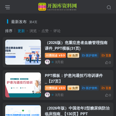
最新发布
第4页
排序
更新
浏览
点赞
评论
（2026版）危重症患者血糖管理指南
课件_PPT模板(31页)
付费阅读
9.9
免费
医护资料
百度网
￥
3月前
0
PPT模板：护患沟通技巧培训课件
_【27页】
付费阅读
9.9
免费
医护资料
百度网
￥
3月前
0
（2026年版）中国老年2型糖尿病防治
临床指南_【130页】PPT