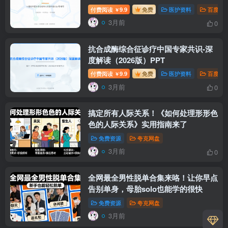
付费阅读
9.9
免费
医护资料
百度网
￥
3月前
0
抗合成酶综合征诊疗中国专家共识-深
度解读（2026版）PPT
付费阅读
9.9
免费
医护资料
百度网
￥
3月前
0
搞定所有人际关系！《如何处理形形色
色的人际关系》实用指南来了
免费资源
夸克网盘
3月前
0
全网最全男性脱单合集来咯！让你早点
告别单身，母胎solo也能学的很快
免费资源
夸克网盘
3月前
0