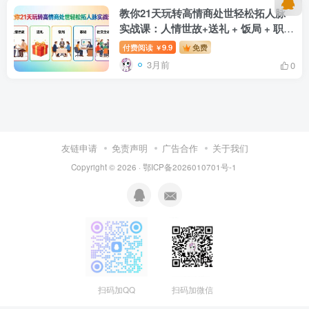
教你21天玩转高情商处世轻松拓人脉
实战课：人情世故+送礼 + 饭局 + 职场
+ 社交全场景
付费阅读
9.9
免费
￥
3月前
0
友链申请
免责声明
广告合作
关于我们
Copyright © 2026 · 鄂ICP备2026010701号-1
扫码加QQ
扫码加微信