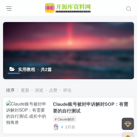
实用教程
共2篇
排序
更新
浏览
点赞
评论
Claude账号被封申诉解封SOP：有需
要的自行测试
# Claude解封
3月前
0