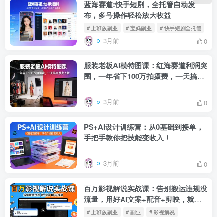
蓝海赛道:快手短剧，全托管自动发
布，多号操作轻松放大收益
# 上班族副业
# 宝妈副业
# 快手短剧全托管
3月前
0
服装老板AI模特图课：红海赛道利润突
围，一年省下100万拍摄费，一天搞定
季度上新
3月前
0
PS+AI设计训练营：从0基础到接单，
手把手教你把技能变收入！
3月前
0
百万影视解说实战课：告别搬运违规没
流量，用好AI文案+配音+剪映，就能
做上热门的解说视频！！
# 上班族副业
# 副业
# 影视解说