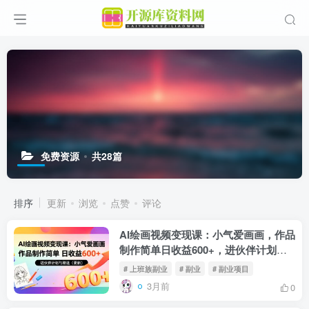
免费资源
共28篇
排序
更新
浏览
点赞
评论
AI绘画视频变现课：小气爱画画，作品
制作简单日收益600+，进伙伴计划与
精选（更新）
# 上班族副业
# 副业
# 副业项目
3月前
0