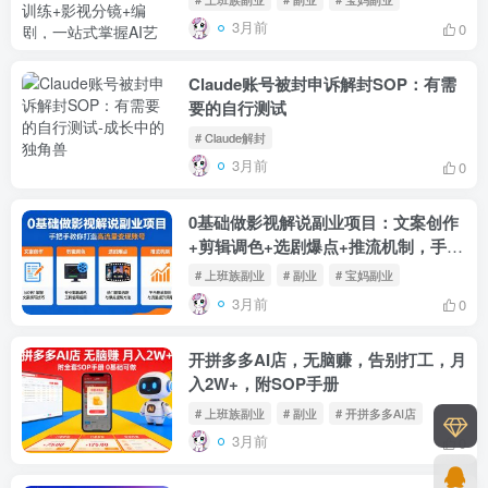
3月前
0
Claude账号被封申诉解封SOP：有需
要的自行测试
# Claude解封
3月前
0
0基础做影视解说副业项目：文案创作
+剪辑调色+选剧爆点+推流机制，手把
手教你打造高流量变现账号
# 上班族副业
# 副业
# 宝妈副业
3月前
0
开拼多多AI店，无脑赚，告别打工，月
入2W+，附SOP手册
# 上班族副业
# 副业
# 开拼多多AI店
3月前
0