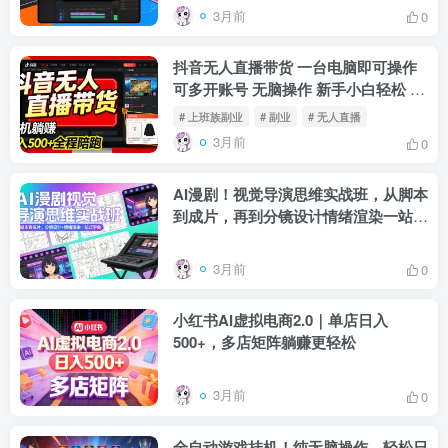
3月前
0
抖音无人直播带货 一台电脑即可操作
可多开账号 无脑操作 新手小白轻松 日
入500+
# 上班族副业
# 副业
# 无人直播
3月前
0
AI漫剧！视觉导演思维实战班，从脚本
到成片，再到分镜设计情绪渲染一站学
会！
3月前
0
小红书AI虚拟电商2.0｜单店日入
500+，多店矩阵躺赚更轻松
3月前
0
全自动游戏挂机！纯无脑操作，轻松日