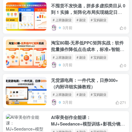
不囤货不发快递，拼多多虚拟类目从 0
到 1 实操，矩阵化布局实现稳定日入
1000+
# 上班族副业
# 副业
# 宝妈副业
3月前
0
淘宝80期-无界低PPC矩阵实战：软件
批量操作降低点击成本，标准+智能
+人群三矩阵投产择优
# 上班族副业
# 副业
# 宝妈副业
3月前
0
无货源电商：一件代发，日挣300+
（内附详细实操教程）
# 上班族副业
# 副业
# 宝妈副业
3月前
271
AI审美创作全能课：
MJ+Seedance+模型训练+影视分镜
+编剧，一站式掌握AI艺术创作
# 上班族副业
# 副业
# 宝妈副业