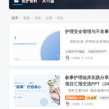
医护资料
共15篇
排序
更新
浏览
点赞
评论
护理安全管理与不良事件
# 医护PPT模板
# 医疗学术PPT
小独角
3月前
叙事护理临床实践分享
项目汇报交流PPT（2
付费阅读
9.9
免费
# 医护
￥
小独角
3月前