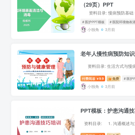
（29页）PPT
# 医护PPT模板
# 医院环境物表
小独角
3月前
老年人慢性病预防知识讲
付费阅读
9.9
免费
# 医护
￥
小独角
3月前
PPT模板：护患沟通技