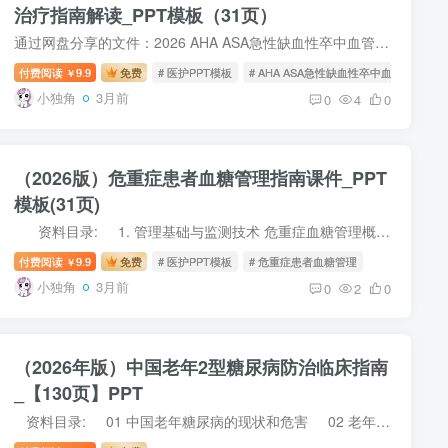
治疗指南解读_PPT模板（31页）
通过网盘分享的文件：2026 AHA ASA急性缺血性卒中血管内治疗指南解读_【31页】_C134.pptx 链接: https://pan.baidu.com/s/14tyOJYwx909CcsV1hbbyrQ?pwd=2cxu 提取码: 2cxu
付费阅读
9.9
免费
# 医护PPT模板
# AHA ASA急性缺血性卒中血管内治疗
￥
小独角
3月前
0
4
0
（2026版）危重症患者血糖管理指南课件_PPT
模板(31页)
资料目录: 1. 管理基础与监测技术 危重症血糖管理概述 血糖监测技术详解 2. 核心策略与并发症管理 血糖控制目标与策略 并发症预防与处理 3. 临床实践...
付费阅读
9.9
免费
# 医护PPT模板
# 危重症患者血糖管理
￥
小独角
3月前
0
2
0
（2026年版）中国老年2型糖尿病防治临床指南
_【130页】PPT
资料目录: 01 中国老年糖尿病的现状和危害 02 老年糖尿病的临床特点 03 老年糖尿病的诊断与分型 04 老年 2 型糖尿病筛查与三级预防 ...