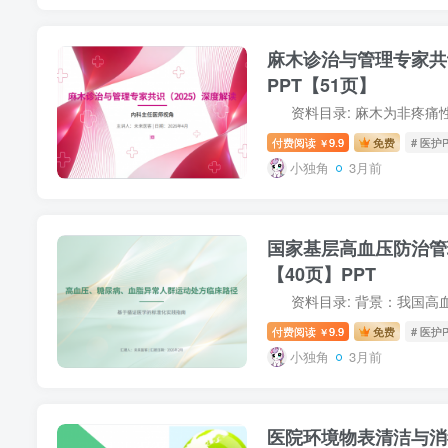
麻木诊治与管理专家共
PPT【51页】
付费阅读
9.9
免费
# 医护
￥
小独角
3月前
国家基层高血压防治管理
【40页】PPT
付费阅读
9.9
免费
# 医护
￥
小独角
3月前
医院环境物表清洁与消毒