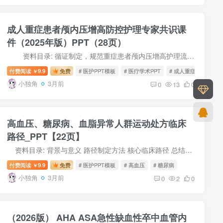
成人重症患者颅内压增高防控护理专家共识课
件（2025年版）PPT（28页）
资料目录: 循证制定，规范重症患者颅内压增高护理流程 明确病因：占位、脑水肿、静脉回流障碍 核心识别：头痛、呕吐、意识障碍、库欣三联征 评估工具：GCS、FOUR 量...
付费阅读
9.9
免费
# 医护PPT模板
# 医疗学术PPT
# 成人重症患者颅内
￥
小独角
3月前
0
13
0
高血压、糖尿病、血脂异常人群运动处方临床
路径_PPT【22页】
资料目录: 背景与意义 路径制定方法 核心临床路径 总结与展望 资料使用说明： 1、资料付费后即可获得完整全部内容，所有PPT模板均可下载后编辑修改，建议尽快转存，以免...
付费阅读
9.9
免费
# 医护PPT模板
# 高血压
# 糖尿病
￥
小独角
3月前
0
2
0
（2026版） AHA ASA急性缺血性卒中血管内