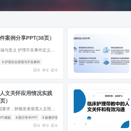
案例分享PPT(38页）
资料目录: 护理安全管理内涵与意义 护理不良事件定义、分类与危害 不良事件高发人群、时段与类型 用药错误典型案例与原因分析 老年患者跌倒案例与改进措施 管路滑脱案例...
# 护理安全管理与不良事件
0
2
0
人文关怀应用情况实践
4页）
资料主要内容: 顺应健康中国要求，肿瘤患者亟需人文照护 以叙事医学为基础，核心是倾听、重构患者故事 采用外化、解构、改写等技巧开展干预 组建专项小组，系统培训并落地临床实...
PPT模板
# 医疗学术PPT
# 叙事护理
0
3
0