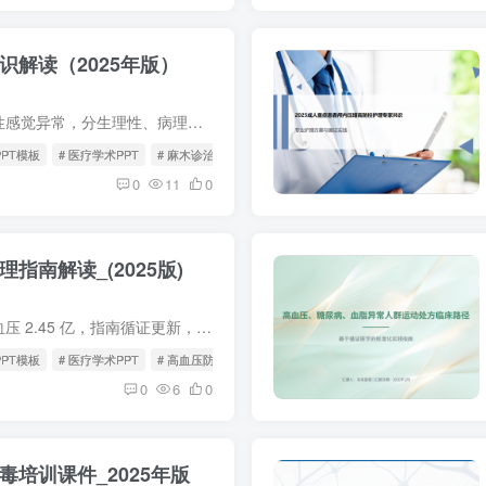
识解读（2025年版）
资料目录: 麻木为非疼痛性感觉异常，分生理性、病理性两类 病因含神经、血管、代谢、药物、心因性等多因素 按病程分急性、亚急性、慢性，按部位分中枢 / 周围性 诊断遵...
PPT模板
# 医疗学术PPT
# 麻木诊治与管理
0
11
0
指南解读_(2025版)
资料目录: 背景：我国高血压 2.45 亿，指南循证更新，新增筛查与健康教育。 基层配置：团队 + 设备，必备 A/B/C/D 降压药，优先 SPC。 诊断：诊室≥140/90mmHg，非同日 3 ...
PPT模板
# 医疗学术PPT
# 高血压防治
0
6
0
培训课件_2025年版