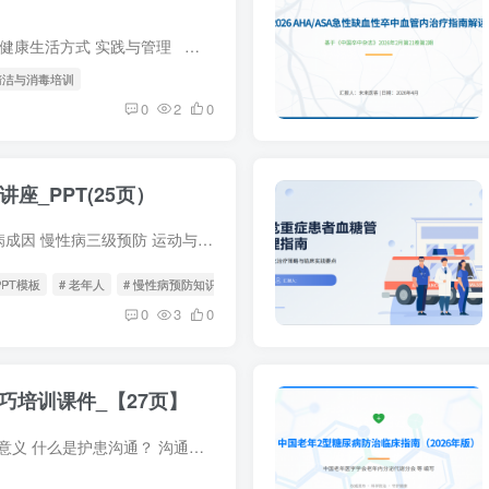
资料目录: 慢病预防基础 健康生活方式 实践与管理 资料使用说明： 1、资料付费后即可获得完整全部内容，所有PPT模板均可下载后编辑修改，建议尽快转存，以免分享...
清洁与消毒培训
0
2
0
座_PPT(25页）
资料目录: 生活方式与慢病成因 慢性病三级预防 运动与慢病预防 饮食与健康生活 心理平衡与慢病防控 常见慢病预防要点 老年人健康管理 资料使用说明： 1、资料付...
PPT模板
# 老年人
# 慢性病预防知识
0
3
0
巧培训课件_【27页】
资料目录: 1. 沟通概述与意义 什么是护患沟通？ 沟通的重要性与目的 2. 沟通基础与素养 沟通不良的常见原因 护理人员必备素质 3. 核心沟通技巧详解 ...