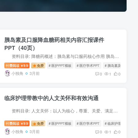
胰岛素及口服降血糖药相关内容汇报课件
PPT（40页）
资料目录: 降糖药概述：胰岛素与口服药核心作用 胰岛素使用方法与注意事项 口服降糖药服用方法与禁忌 胰岛素与口服药适用人群 胰岛素分类及作用特点 常用口服降糖药...
付费阅读
9.9
免费
# 医护PPT模板
# 医疗学术PPT
# 胰岛素及口服降血
￥
小独角
3月前
0
1
0
临床护理带教中的人文关怀和有效沟通
资料目录: 人文关怀：以人为核心，尊重、关爱、满足护生需求 核心要素：尊重差异、关注情感、建立信任 缓解护生压力，提升学习效果与职业认同 实施：建立安全感、私密反...
付费阅读
9.9
免费
# 医护PPT模板
# 医疗学术PPT
# 临床护理带教
￥
小独角
3月前
0
1
0