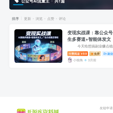
公众号AI流量主
共1篇
排序
更新
浏览
点赞
评论
变现实战课：靠公众号A
生多赛道+智能体发文
收入
付费阅读
9.9
免费
副业
￥
小独角
3月前
友链申请