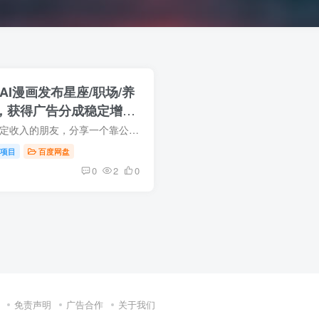
I漫画发布星座/职场/养
，获得广告分成稳定增加
今天给想搞副业赚点稳定收入的朋友，分享一个靠公众号就能躺赚的副业项目，现在很多人想做公众号都卡在内容产出上了，自己写文案吧、费时又费力，好不容易更新，几次就坚持不...
项目
百度网盘
0
2
0
免责声明
广告合作
关于我们