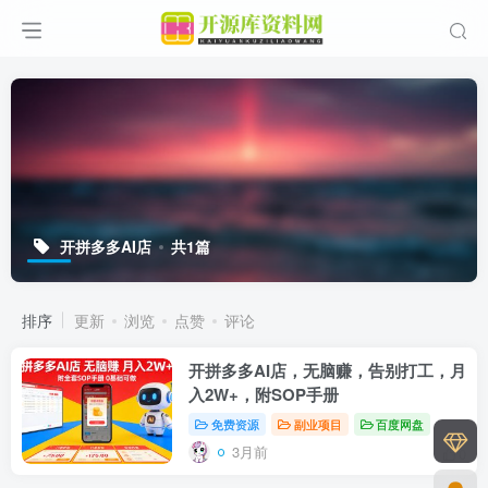
开拼多多AI店
共1篇
排序
更新
浏览
点赞
评论
开拼多多AI店，无脑赚，告别打工，月
入2W+，附SOP手册
免费资源
副业项目
百度网盘
3月前
0