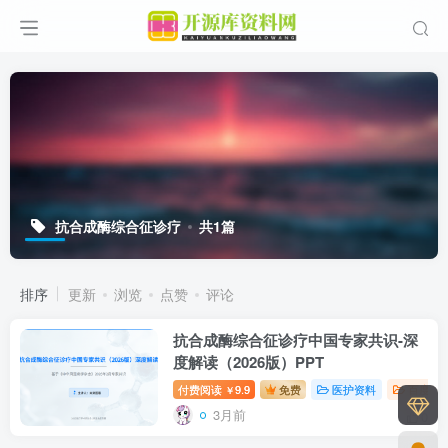
抗合成酶综合征诊疗
共1篇
排序
更新
浏览
点赞
评论
抗合成酶综合征诊疗中国专家共识-深
度解读（2026版）PPT
付费阅读
9.9
免费
医护资料
百度网
￥
3月前
0