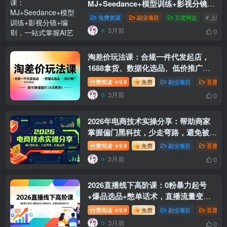
MJ+Seedance+模型训练+影视分镜
+编剧，一站式掌握AI艺术创作
免费资源
副业项目
百度网盘
# 上班
3月前
0
淘差价玩法课：合规一件代发起店，
1688拿货、数据化选品、低价推广，
新手稳健盈利(4月更新）
付费阅读
9.9
免费
副业项目
百度网
￥
3月前
0
2026年电商技术实操分享：帮助商家
掌握偏门黑科技，少走弯路，避免被割
韭菜
付费阅读
9.9
免费
副业项目
百度网
￥
3月前
0
2026直播线下高阶课：0粉暴力起号
+爆品选品+憋单话术，直播流量变现
方法
付费阅读
9.9
免费
副业项目
百度网
￥
3月前
0