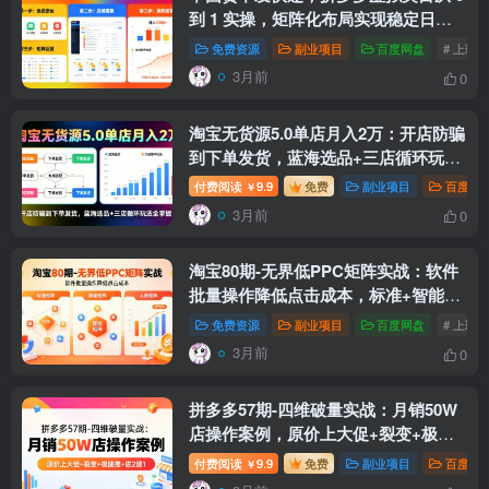
到 1 实操，矩阵化布局实现稳定日入
1000+
免费资源
副业项目
百度网盘
# 上班
3月前
0
淘宝无货源5.0单店月入2万：开店防骗
到下单发货，蓝海选品+三店循环玩法
全掌握（-更新4月）
付费阅读
9.9
免费
副业项目
百度网
￥
3月前
0
淘宝80期-无界低PPC矩阵实战：软件
批量操作降低点击成本，标准+智能
+人群三矩阵投产择优
免费资源
副业项目
百度网盘
# 上班
3月前
0
拼多多57期-四维破量实战：月销50W
店操作案例，原价上大促+裂变+极速
推+进2退1
付费阅读
9.9
免费
副业项目
百度网
￥