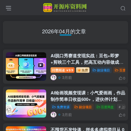
2026年04月的文章
AI脱口秀赛道变现实战：豆包+即梦
+剪映三个工具，把高互动内容做成批
量复制流水线
付费阅读
9.9
免费
副业项目
百度网
￥
3月前
0
AI绘画视频变现课：小气爱画画，作品
制作简单日收益600+，进伙伴计划与
精选（更新）
免费资源
副业项目
百度网盘
# 上班
3月前
0
不囤货不发快递，拼多多虚拟类目从 0