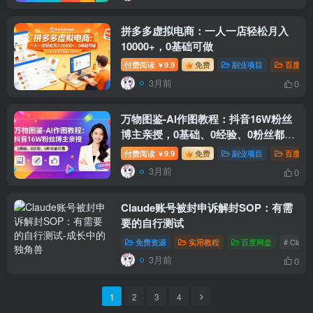
拼多多虚拟电商：一人一店轻松月入
10000+，0基础可做
付费阅读
9.9
免费
副业项目
百度网
￥
3月前
0
万物图鉴-AI作图教程：抖音16W粉丝
博主亲授，0基础、0经验、0粉丝都可
做
付费阅读
9.9
免费
副业项目
百度网
￥
3月前
0
Claude账号被封申诉解封SOP：有需
要的自行测试
免费资源
实用教程
百度网盘
# Clau
3月前
0
1
2
3
4