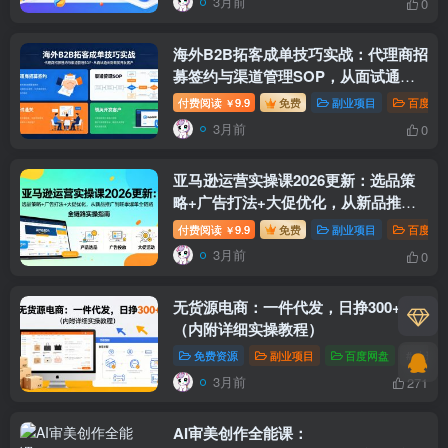
3月前
0
海外B2B拓客成单技巧实战：代理商招
募签约与渠道管理SOP，从面试通关
到领英开发客户
付费阅读
9.9
免费
副业项目
百度网
￥
3月前
0
亚马逊运营实操课2026更新：选品策
略+广告打法+大促优化，从新品推广
到旺季爆单全链路
付费阅读
9.9
免费
副业项目
百度网
￥
3月前
0
无货源电商：一件代发，日挣300+
（内附详细实操教程）
免费资源
副业项目
百度网盘
# 上班
3月前
271
AI审美创作全能课：