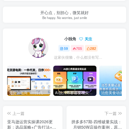
开心点，别担心，微笑就好
Be happy. No worries, just smile
小独角
关注
59
705
282
这家伙很懒，什么都没有写...
无货源电商：一件代发，日挣300+（内附详细实操教程）
AI脱口秀赛道变现实战：豆包+即梦+剪映三个工具，把高互动内容做成批量复制流水线
上一篇
下一篇
亚马逊运营实操课2026更
拼多多57期-四维破量实战：
新：选品策略+广告打法+大
月销50W店操作案例，原价