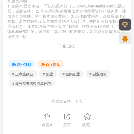
©
版权声明
1. 如果您喜欢本站， 可以收藏本站（认准www.kaiyuanku.com)以防失
联，感谢支持！ 2. 平台所收取的费用仅为查找整理资料的服务费，性
质为会员赞助，并非售卖项目费用！ 3. 若作商业用途，请联系原作者
授权，若本站侵犯了您的权益请联系客服处理，并向所有持版权者致
最深歉意！ 4.本站所发布的一切学习教程、软件等资料仅限用于学习
体验和研究目的；请自觉下载后24小时内删除，如果您喜欢该资源，
请支持正版！
THE END
副业项目
百度网盘
# 上班族副业
# 副业
# 宝妈副业
# 副业项目
# 海外B2B拓客成单技巧
喜欢就支持一下吧
点赞
0
分享
收藏
0