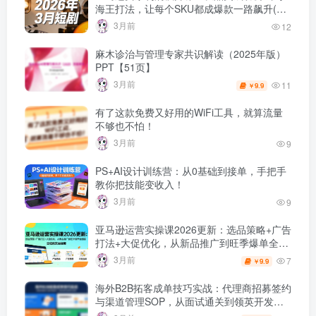
海王打法，让每个SKU都成爆款一路飙升(最
新更新）
3月前
12
麻木诊治与管理专家共识解读（2025年版）
PPT【51页】
3月前
11
9.9
￥
有了这款免费又好用的WiFi工具，就算流量
不够也不怕！
3月前
9
PS+AI设计训练营：从0基础到接单，手把手
教你把技能变收入！
3月前
9
亚马逊运营实操课2026更新：选品策略+广告
打法+大促优化，从新品推广到旺季爆单全链
路
3月前
7
9.9
￥
海外B2B拓客成单技巧实战：代理商招募签约
与渠道管理SOP，从面试通关到领英开发客
户