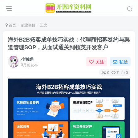
首页
副业项目
正文
海外B2B拓客成单技巧实战：代理商招募签约与渠
道管理SOP，从面试通关到领英开发客户
小独角
关注
私信
3月前发布
0
7
0