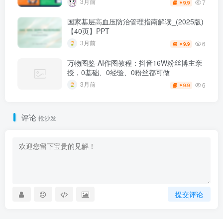
3月前
7
9.9
￥
国家基层高血压防治管理指南解读_(2025版)
【40页】PPT
3月前
6
9.9
￥
万物图鉴-AI作图教程：抖音16W粉丝博主亲
授，0基础、0经验、0粉丝都可做
3月前
6
9.9
￥
评论
抢沙发
提交评论