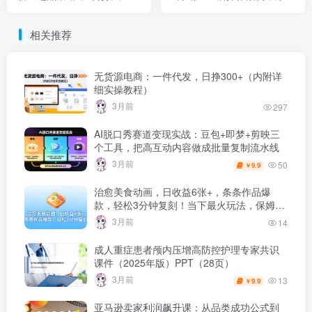
促优化，从新品推广到旺季
上大促+裂变+极速推+进2退
爆单全链路
1
相关推荐
无货源电商：一件代发，日挣300+（内附详
细实操教程）
3月前
297
AI脱口秀赛道变现实战：豆包+即梦+剪映三
个工具，把高互动内容做成批量复制流水线
3月前
50
9.9
￥
治愈美食动画，日收益6张+，条条作品爆
款，轻松3分钟复刻！当下最火玩法，保姆级
拆解教程
3月前
14
成人重症患者颅内压增高防控护理专家共识
课件（2025年版）PPT（28页）
3月前
13
9.9
￥
亚马逊卖家利润飙升课：从品类成功公式到