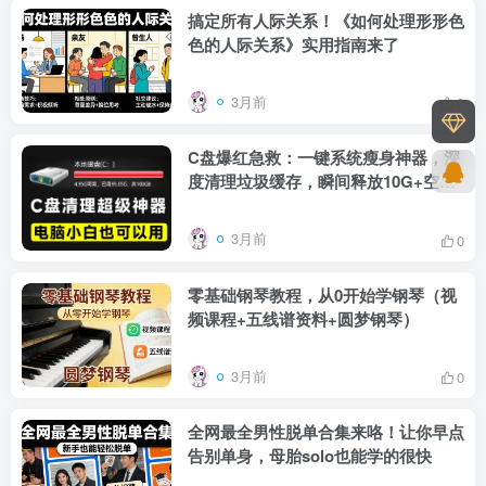
搞定所有人际关系！《如何处理形形色
色的人际关系》实用指南来了
3月前
0
C盘爆红急救：一键系统瘦身神器，深
度清理垃圾缓存，瞬间释放10G+空间
(小白适用)
3月前
0
零基础钢琴教程，从0开始学钢琴（视
频课程+五线谱资料+圆梦钢琴）
3月前
0
全网最全男性脱单合集来咯！让你早点
告别单身，母胎solo也能学的很快