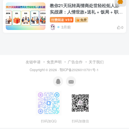
教你21天玩转高情商处世轻松拓人脉
实战课：人情世故+送礼 + 饭局 + 职场
+ 社交全场景
付费阅读
9.9
免费
￥
3月前
0
友链申请
免责声明
广告合作
关于我们
Copyright © 2026 · 鄂ICP备2026010701号-1
扫码加QQ
扫码加微信