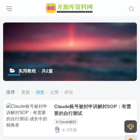
实用教程
共2篇
排序
更新
浏览
点赞
评论
Claude账号被封申诉解封SOP：有需
要的自行测试
# Claude解封
3月前
0