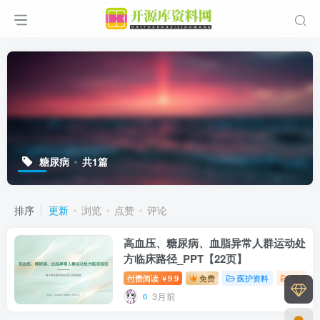
糖尿病
共1篇
排序
更新
浏览
点赞
评论
高血压、糖尿病、血脂异常人群运动处
方临床路径_PPT【22页】
付费阅读
9.9
免费
医护资料
百度网
￥
3月前
0