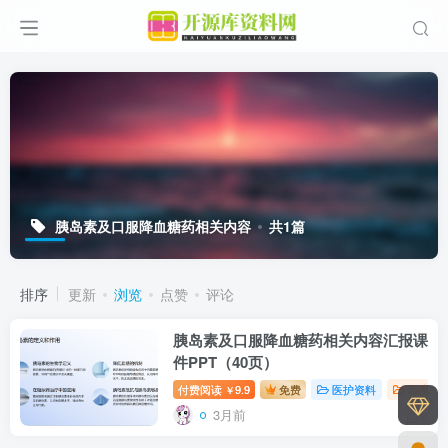
胰岛素及口服降血糖药相关内容
共1篇
排序
更新
浏览
点赞
评论
胰岛素及口服降血糖药相关内容汇报课
件PPT（40页）
付费阅读
9.9
免费
医护资料
百度网
￥
3月前
0