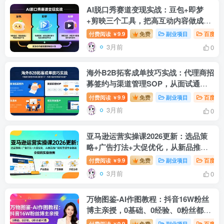
AI脱口秀赛道变现实战：豆包+即梦
+剪映三个工具，把高互动内容做成批
量复制流水线
付费阅读
9.9
免费
副业项目
百度网
￥
3月前
0
海外B2B拓客成单技巧实战：代理商招
募签约与渠道管理SOP，从面试通关
到领英开发客户
付费阅读
9.9
免费
副业项目
百度网
￥
3月前
0
亚马逊运营实操课2026更新：选品策
略+广告打法+大促优化，从新品推广
到旺季爆单全链路
付费阅读
9.9
免费
副业项目
百度网
￥
3月前
0
万物图鉴-AI作图教程：抖音16W粉丝
博主亲授，0基础、0经验、0粉丝都可
做
付费阅读
9.9
免费
副业项目
百度网
￥