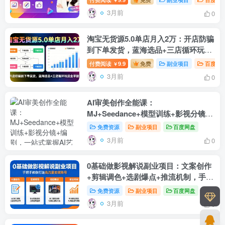
3月前
0
淘宝无货源5.0单店月入2万：开店防骗
到下单发货，蓝海选品+三店循环玩法
全掌握（-更新4月）
付费阅读
9.9
免费
副业项目
百度网
￥
3月前
0
AI审美创作全能课：
MJ+Seedance+模型训练+影视分镜
+编剧，一站式掌握AI艺术创作
免费资源
副业项目
百度网盘
3月前
0
0基础做影视解说副业项目：文案创作
+剪辑调色+选剧爆点+推流机制，手把
手教你打造高流量变现账号
免费资源
副业项目
百度网盘
3月前
0