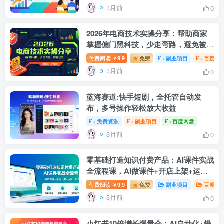
3月前
0
2026年电商技术实操分享：帮助商家
掌握偏门黑科技，少走弯路，避免被割
韭菜
付费阅读
9.9
免费
副业项目
百度网
￥
3月前
0
蓝海赛道:快手短剧，全托管自动发
布，多号操作轻松放大收益
免费资源
副业项目
百度网盘
3月前
0
零基础打造知识付费产品：AI课件实战
全流程课，AI做课件+开店上架+运营
一步到位
付费阅读
9.9
免费
副业项目
百度网
￥
3月前
0
小红书10倍增长爆量会：AI自动化+爆