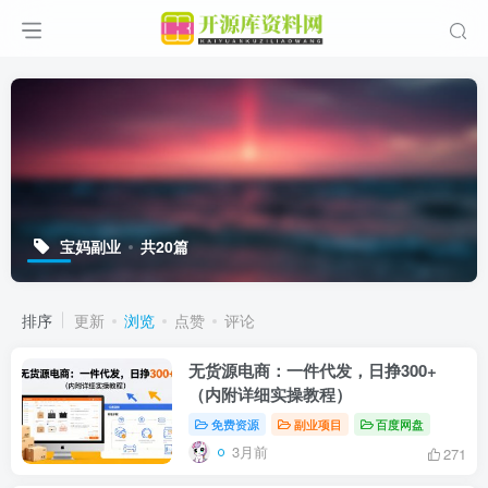
宝妈副业
共20篇
排序
更新
浏览
点赞
评论
无货源电商：一件代发，日挣300+
（内附详细实操教程）
免费资源
副业项目
百度网盘
3月前
271