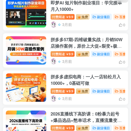
即梦AI 短片制作副业项目：学完接单
月入10000+
付费阅读
9.9
免费
副业项目
百度网
￥
3月前
0
拼多多57期-四维破量实战：月销50W
店操作案例，原价上大促+裂变+极速
推+进2退1
付费阅读
9.9
免费
副业项目
百度网
￥
3月前
0
拼多多虚拟电商：一人一店轻松月入
10000+，0基础可做
付费阅读
9.9
免费
副业项目
百度网
￥
3月前
0
2026直播线下高阶课：0粉暴力起号
+爆品选品+憋单话术，直播流量变现
方法
付费阅读
9.9
免费
副业项目
百度网
￥