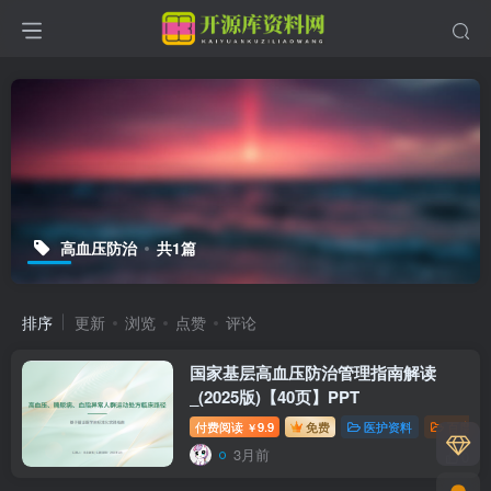
高血压防治
共1篇
排序
更新
浏览
点赞
评论
国家基层高血压防治管理指南解读
_(2025版)【40页】PPT
付费阅读
9.9
免费
医护资料
百度网
￥
3月前
0