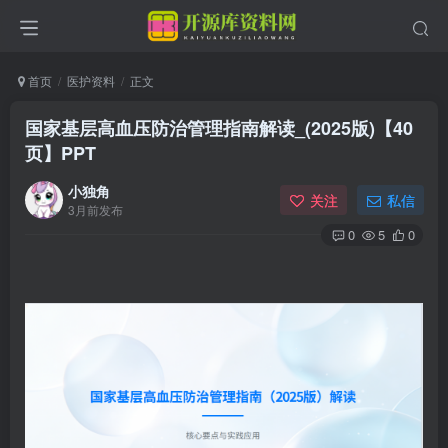
首页
医护资料
正文
国家基层高血压防治管理指南解读_(2025版)【40
页】PPT
小独角
关注
私信
3月前发布
0
5
0