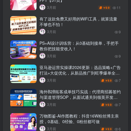
PPT【51页】
3月前
11
9.9
￥
有了这款免费又好用的WiFi工具，就算流量
不够也不怕！
3月前
9
PS+AI设计训练营：从0基础到接单，手把手
教你把技能变收入！
3月前
9
亚马逊运营实操课2026更新：选品策略+广告
打法+大促优化，从新品推广到旺季爆单全链
路
3月前
7
9.9
￥
海外B2B拓客成单技巧实战：代理商招募签约
与渠道管理SOP，从面试通关到领英开发客
户
3月前
7
9.9
￥
万物图鉴-AI作图教程：抖音16W粉丝博主亲
授，0基础、0经验、0粉丝都可做
3月前
6
9.9
￥