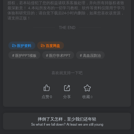
授权，若本站侵犯了您的权益请联系客服处理，并向所有持版权者致
最深歉意！ 4.本站所发布的一切学习教程、软件等资料仅限用于学习
体验和研究目的；请自觉下载后24小时内删除，如果您喜欢该资源，
请支持正版！
THE END
医护资料
百度网盘
# 医护PPT模板
# 医疗学术PPT
# 高血压防治
喜欢就支持一下吧
点赞
0
分享
收藏
0
摔倒了又怎样，至少我们还年轻
So what if we fall down? At least we are still young