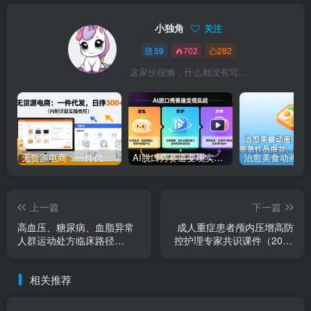
小独角
关注
59
702
282
这家伙很懒，什么都没有写...
无货源电商：一件代发，日挣300+（内附详细实操教程）
AI脱口秀赛道变现实战：豆包+即梦+剪映三个工具，把高互动内容做成批量复制流水线
上一篇
下一篇
高血压、糖尿病、血脂异常
成人重症患者颅内压增高防
人群运动处方临床路径
控护理专家共识课件（2025
_PPT【22页】
年版）PPT（28页）
相关推荐