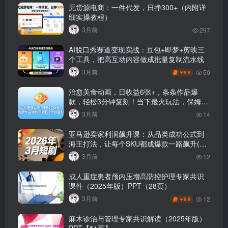
无货源电商：一件代发，日挣300+（内附详
细实操教程）
3月前
297
AI脱口秀赛道变现实战：豆包+即梦+剪映三
个工具，把高互动内容做成批量复制流水线
3月前
50
9.9
￥
治愈美食动画，日收益6张+，条条作品爆
款，轻松3分钟复刻！当下最火玩法，保姆级
拆解教程
3月前
14
亚马逊卖家利润飙升课：从品类成功公式到
海王打法，让每个SKU都成爆款一路飙升(最
新更新）
3月前
12
成人重症患者颅内压增高防控护理专家共识
课件（2025年版）PPT（28页）
3月前
12
9.9
￥
麻木诊治与管理专家共识解读（2025年版）