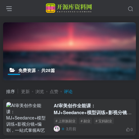
免费资源
共28篇
排序
更新
浏览
点赞
评论
AI审美创作全能课：
MJ+Seedance+模型训练+影视分镜
+编剧，一站式掌握AI艺术创作
# 上班族副业
# 副业
# 宝妈副业
3月前
0