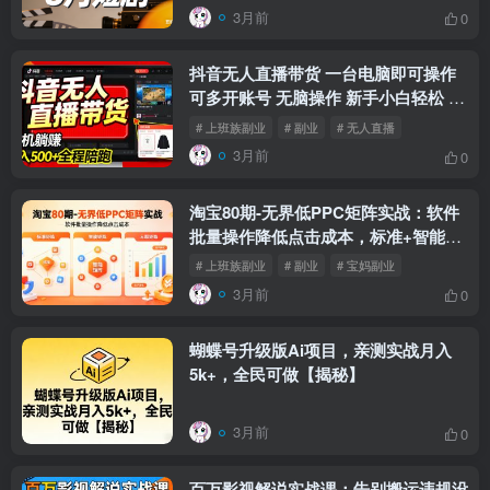
3月前
0
抖音无人直播带货 一台电脑即可操作
可多开账号 无脑操作 新手小白轻松 日
入500+
# 上班族副业
# 副业
# 无人直播
3月前
0
淘宝80期-无界低PPC矩阵实战：软件
批量操作降低点击成本，标准+智能
+人群三矩阵投产择优
# 上班族副业
# 副业
# 宝妈副业
3月前
0
蝴蝶号升级版Ai项目，亲测实战月入
5k+，全民可做【揭秘】
3月前
0
百万影视解说实战课：告别搬运违规没