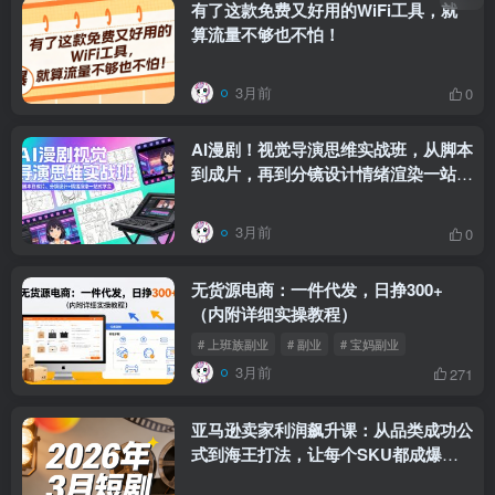
有了这款免费又好用的WiFi工具，就
算流量不够也不怕！
3月前
0
AI漫剧！视觉导演思维实战班，从脚本
到成片，再到分镜设计情绪渲染一站学
会！
3月前
0
无货源电商：一件代发，日挣300+
（内附详细实操教程）
# 上班族副业
# 副业
# 宝妈副业
3月前
271
亚马逊卖家利润飙升课：从品类成功公
式到海王打法，让每个SKU都成爆款
一路飙升(最新更新）