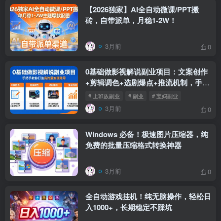
【2026独家】AI全自动微课/PPT搬
砖，自带派单，月稳1-2W！
3月前
0
0基础做影视解说副业项目：文案创作
+剪辑调色+选剧爆点+推流机制，手把
手教你打造高流量变现账号
# 上班族副业
# 副业
# 宝妈副业
3月前
0
Windows 必备！极速图片压缩器，纯
免费的批量压缩格式转换神器
3月前
0
全自动游戏挂机！纯无脑操作，轻松日
入1000+，长期稳定不踩坑