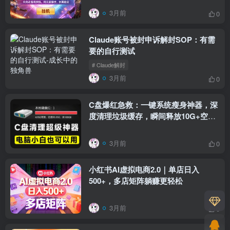
3月前
0
Claude账号被封申诉解封SOP：有需
要的自行测试
# Claude解封
3月前
0
C盘爆红急救：一键系统瘦身神器，深
度清理垃圾缓存，瞬间释放10G+空间
(小白适用)
3月前
0
小红书AI虚拟电商2.0｜单店日入
500+，多店矩阵躺赚更轻松
3月前
0