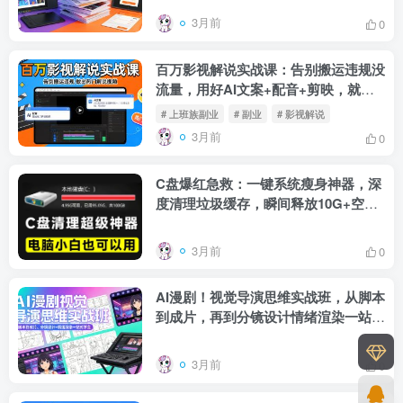
3月前
0
百万影视解说实战课：告别搬运违规没
流量，用好AI文案+配音+剪映，就能
做上热门的解说视频！！
# 上班族副业
# 副业
# 影视解说
3月前
0
C盘爆红急救：一键系统瘦身神器，深
度清理垃圾缓存，瞬间释放10G+空间
(小白适用)
3月前
0
AI漫剧！视觉导演思维实战班，从脚本
到成片，再到分镜设计情绪渲染一站学
会！
3月前
0