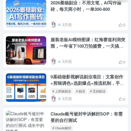
2026最稳副业：不用文笔，AI写作搬
砖，每天两小时，一单300-800
3月前
0
服装老板AI模特图课：红海赛道利润突
围，一年省下100万拍摄费，一天搞定
季度上新
3月前
0
0基础做影视解说副业项目：文案创作
+剪辑调色+选剧爆点+推流机制，手把
手教你打造高流量变现账号
# 上班族副业
# 副业
# 宝妈副业
3月前
0
Claude账号被封申诉解封SOP：有需
要的自行测试
# Claude解封