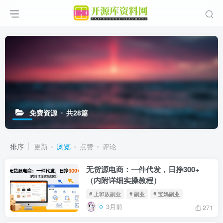
免费资源
共28篇
排序
更新
浏览
点赞
评论
无货源电商：一件代发，日挣300+
（内附详细实操教程）
# 上班族副业
# 副业
# 宝妈副业
3月前
271