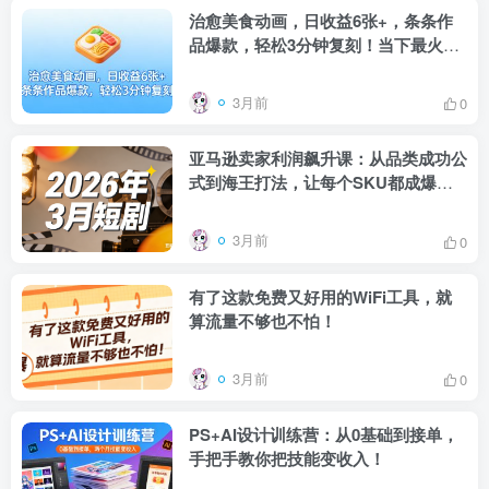
治愈美食动画，日收益6张+，条条作
品爆款，轻松3分钟复刻！当下最火玩
法，保姆级拆解教程
3月前
0
亚马逊卖家利润飙升课：从品类成功公
式到海王打法，让每个SKU都成爆款
一路飙升(最新更新）
3月前
0
有了这款免费又好用的WiFi工具，就
算流量不够也不怕！
3月前
0
PS+AI设计训练营：从0基础到接单，
手把手教你把技能变收入！