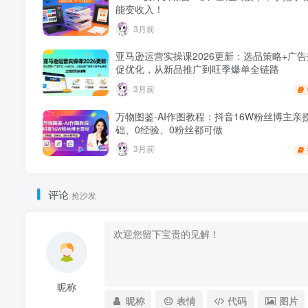
能变收入！
3月前
亚马逊运营实操课2026更新：选品策略+广告
促优化，从新品推广到旺季爆单全链路
3月前
万物图鉴-AI作图教程：抖音16W粉丝博主亲
础、0经验、0粉丝都可做
3月前
评论
抢沙发
昵称
昵称
表情
代码
图片