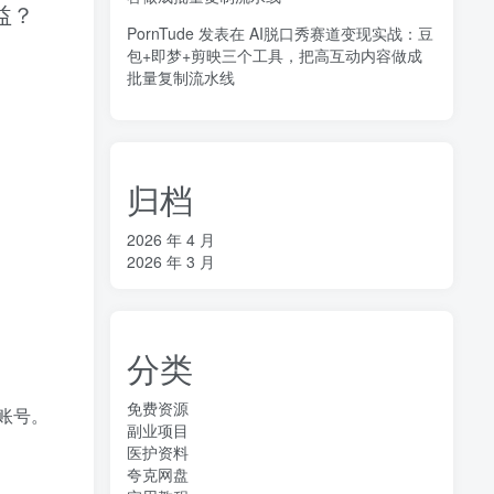
益？
PornTude
发表在
AI脱口秀赛道变现实战：豆
包+即梦+剪映三个工具，把高互动内容做成
批量复制流水线
归档
2026 年 4 月
2026 年 3 月
分类
免费资源
账号。
副业项目
医护资料
夸克网盘