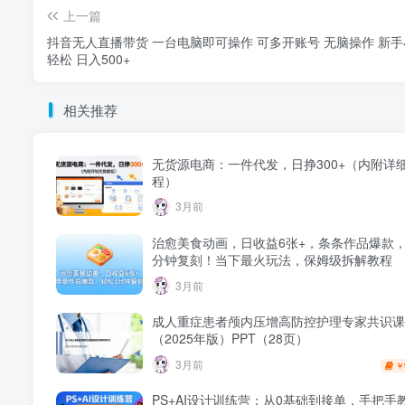
上一篇
抖音无人直播带货 一台电脑即可操作 可多开账号 无脑操作 新
轻松 日入500+
相关推荐
无货源电商：一件代发，日挣300+（内附详
程）
3月前
治愈美食动画，日收益6张+，条条作品爆款，
分钟复刻！当下最火玩法，保姆级拆解教程
3月前
成人重症患者颅内压增高防控护理专家共识课
（2025年版）PPT（28页）
3月前
￥
PS+AI设计训练营：从0基础到接单，手把手