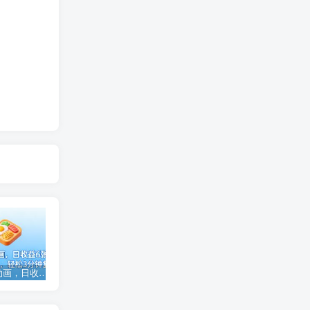
治愈美食动画，日收益6张+，条条作品爆款，轻松3分钟复刻！当下最火玩法，保姆级拆解教程
亚马逊卖家利润飙升课：从品类成功公式到海王打法，让每个SKU都成爆款一路飙升(最新更新）
成人重症患者颅内压增高防控护理专家共识课件（2025年版）PPT（28页）