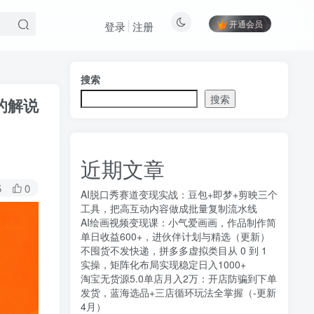
开通会员
登录
注册
搜索
搜索
的解说
近期文章
5
0
AI脱口秀赛道变现实战：豆包+即梦+剪映三个
工具，把高互动内容做成批量复制流水线
AI绘画视频变现课：小气爱画画，作品制作简
单日收益600+，进伙伴计划与精选（更新）
不囤货不发快递，拼多多虚拟类目从 0 到 1
实操，矩阵化布局实现稳定日入1000+
淘宝无货源5.0单店月入2万：开店防骗到下单
发货，蓝海选品+三店循环玩法全掌握（-更新
4月）