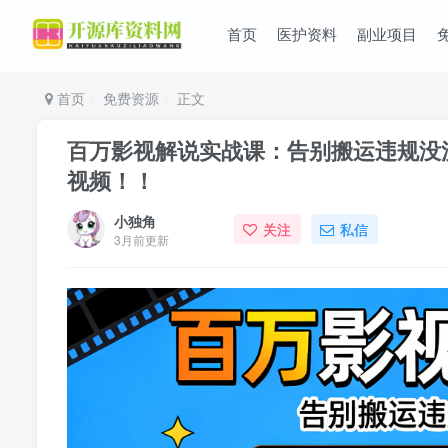
首页
医护资料
副业项目
首页
免费资源
正文
百万影视解说实战课：告别搬运违规没流
视频！！
小独角
关注
私信
3月前更新