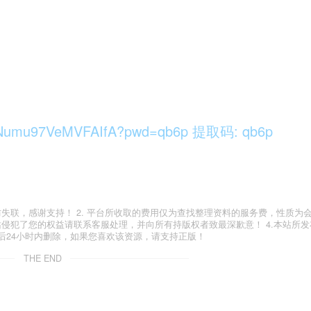
m9Numu97VeMVFAIfA?pwd=qb6p 提取码: qb6p
com)以防失联，感谢支持！ 2. 平台所收取的费用仅为查找整理资料的服务费，性质
站侵犯了您的权益请联系客服处理，并向所有持版权者致最深歉意！ 4.本站所
后24小时内删除，如果您喜欢该资源，请支持正版！
THE END