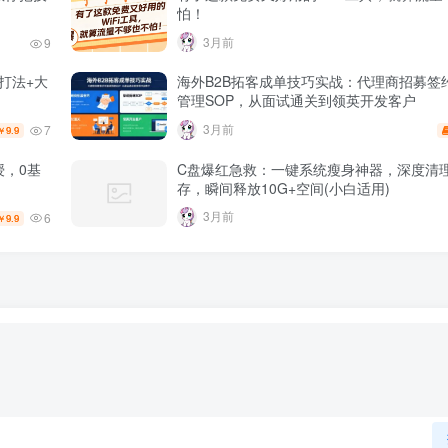
怕！
3月前
9
打法+大
海外B2B拓客成单技巧实战：代理商招募签
管理SOP，从面试通关到领英开发客户
3月前
7
9.9
￥
授，0基
C盘爆红急救：一键系统瘦身神器，深度清
存，瞬间释放10G+空间(小白适用)
3月前
6
9.9
￥