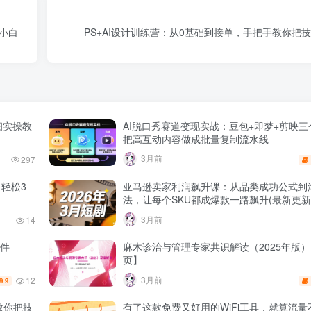
手小白
PS+AI设计训练营：从0基础到接单，手把手教你把
细实操教
AI脱口秀赛道变现实战：豆包+即梦+剪映
把高互动内容做成批量复制流水线
3月前
297
轻松3
亚马逊卖家利润飙升课：从品类成功公式到
法，让每个SKU都成爆款一路飙升(最新更
3月前
14
件
麻木诊治与管理专家共识解读（2025年版）P
页】
3月前
12
9.9
教你把技
有了这款免费又好用的WiFi工具，就算流量