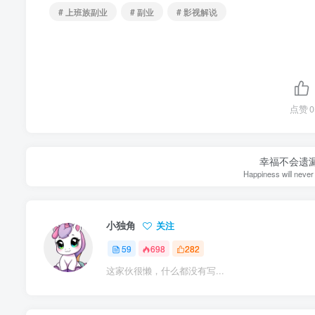
# 上班族副业
# 副业
# 影视解说
点赞
0
幸福不会遗
Happiness will never 
小独角
关注
59
698
282
这家伙很懒，什么都没有写...