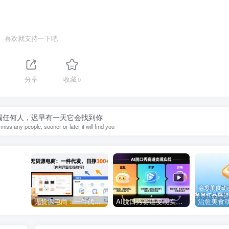
喜欢就支持一下吧
分享
收藏
0
漏任何人，迟早有一天它会找到你
miss any people, sooner or later it will find you
无货源电商：一件代发，日挣300+（内附详细实操教程）
AI脱口秀赛道变现实战：豆包+即梦+剪映三个工具，把高互动内容做成批量复制流水线