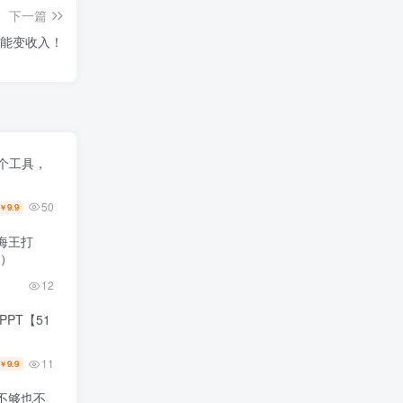
下一篇
技能变收入！
三个工具，
50
9.9
￥
海王打
新）
12
PT【51
11
9.9
￥
不够也不