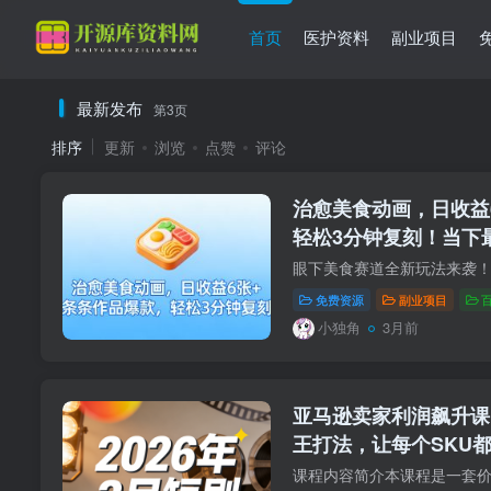
首页
医护资料
副业项目
最新发布
第3页
排序
更新
浏览
点赞
评论
治愈美食动画，日收益
轻松3分钟复刻！当下
程
免费资源
副业项目
小独角
3月前
亚马逊卖家利润飙升课
王打法，让每个SKU
新）