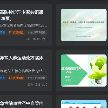
高防控护理专家共识课
（28页）
资料目录: 循证制定，规范重症患者颅内压增高护理流程 明确病因：占位、脑水肿、静脉回流障碍 核心识别：头痛、呕吐、意识障碍、库欣三联征 评估工具：GCS、FOUR 量...
资料
百度网盘
# 医护PPT模板
# 医疗学术PPT
# 成人重症患者颅内压增高防
0
12
0
异常人群运动处方临床
资料目录: 背景与意义 路径制定方法 核心临床路径 总结与展望 资料使用说明： 1、资料付费后即可获得完整全部内容，所有PPT模板均可下载后编辑修改，建议尽快转存，以免...
资料
百度网盘
# 医护PPT模板
# 高血压
# 糖尿病
0
2
0
ASA急性缺血性卒中血管内