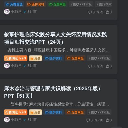
免费资源
医护资料
百度网盘
# 医护PPT模板
# 医疗学术PPT
#
小独角
3月前
0
2
0
叙事护理临床实践分享人文关怀应用情况实践
项目汇报交流PPT（24页）
资料主要内容: 顺应健康中国要求，肿瘤患者亟需人文照护 以叙事医学为基础，核心是倾听、重构患者故事 采用外化、解构、改写等技巧开展干预 组建专项小组，系统培训并落地临床实...
内容
付费阅读
9.9
免费
医护资料
百度网盘
# 医护PPT模板
# 医疗学
￥
小独角
3月前
0
3
0
麻木诊治与管理专家共识解读（2025年版）
PPT【51页】
资料目录: 麻木为非疼痛性感觉异常，分生理性、病理性两类 病因含神经、血管、代谢、药物、心因性等多因素 按病程分急性、亚急性、慢性，按部位分中枢 / 周围性 诊断遵...
付费阅读
9.9
免费
医护资料
百度网盘
# 医护PPT模板
# 医疗学
￥
小独角
3月前
0
10
0