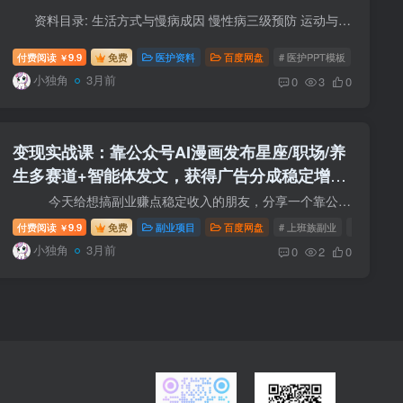
资料目录: 生活方式与慢病成因 慢性病三级预防 运动与慢病预防 饮食与健康生活 心理平衡与慢病防控 常见慢病预防要点 老年人健康管理 资料使用说明： 1、资料付...
付费阅读
9.9
免费
医护资料
百度网盘
# 医护PPT模板
# 老年人
￥
小独角
3月前
0
3
0
变现实战课：靠公众号AI漫画发布星座/职场/养
生多赛道+智能体发文，获得广告分成稳定增加
收入
今天给想搞副业赚点稳定收入的朋友，分享一个靠公众号就能躺赚的副业项目，现在很多人想做公众号都卡在内容产出上了，自己写文案吧、费时又费力，好不容易更新，几次就坚持不...
付费阅读
9.9
免费
副业项目
百度网盘
# 上班族副业
# 宝妈副业
￥
小独角
3月前
0
2
0