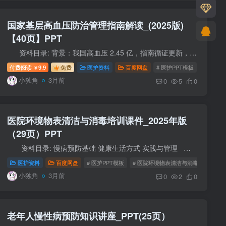
国家基层高血压防治管理指南解读_(2025版)
【40页】PPT
资料目录: 背景：我国高血压 2.45 亿，指南循证更新，新增筛查与健康教育。 基层配置：团队 + 设备，必备 A/B/C/D 降压药，优先 SPC。 诊断：诊室≥140/90mmHg，非同日 3 ...
控护理
付费阅读
9.9
免费
医护资料
百度网盘
# 医护PPT模板
# 医疗学
￥
小独角
3月前
0
5
0
医院环境物表清洁与消毒培训课件_2025年版
（29页）PPT
资料目录: 慢病预防基础 健康生活方式 实践与管理 资料使用说明： 1、资料付费后即可获得完整全部内容，所有PPT模板均可下载后编辑修改，建议尽快转存，以免分享...
医护资料
百度网盘
# 医护PPT模板
# 医院环境物表清洁与消毒培训
小独角
3月前
0
2
0
老年人慢性病预防知识讲座_PPT(25页）