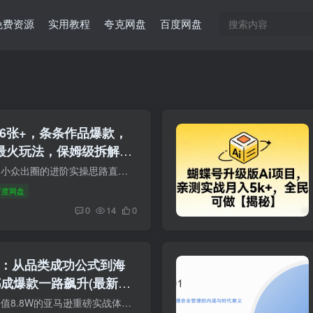
免费资源
实用教程
夸克网盘
百度网盘
6张+，条条作品爆款，
最火玩法，保姆级拆解教
眼下美食赛道全新玩法来袭！小众出圈的进阶实操思路直接拉满，赚钱思路彻底打通～ 轻松吃透平台流量分成福利，收益空间特别可观，全程操作简单易懂，不用懂复杂技巧，零基础小白也能快速上手...
百度网盘
0
14
0
：从品类成功公式到海
都成爆款一路飙升(最新更
课程内容简介本课程是一套价值8.8W的亚马逊重磅实战体系，持续更新至2026年3月，系统覆盖从选品、广告、流量到团队管理的全链路利润提升方法论。课程围绕品类成功公式（AI模型洞悉规律）、标签...