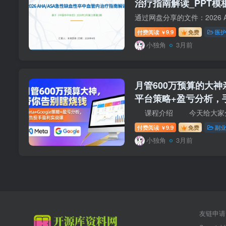
治疗指南解读_PPT模
付费阅读
9.9
免费
医护
￥
小独角
3月前
月管600万预算的大神亲授
平台策略+盈亏分析，
成“稳盈利”
付费阅读
9.9
免费
副业
￥
小独角
3月前
友链申请