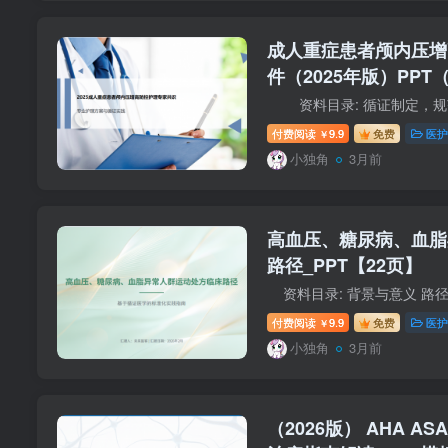
成人重症患者颅内压增
件（2025年版）PPT
付费阅读
9.9
免费
医护
￥
小独角
3月前
高血压、糖尿病、血脂
路径_PPT【22页】
付费阅读
9.9
免费
医护
￥
小独角
3月前
（2026版） AHA 