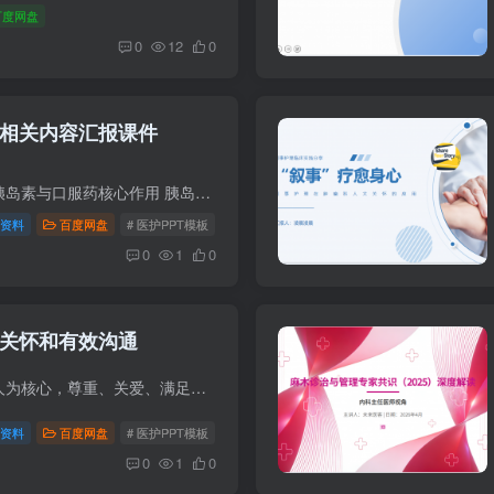
百度网盘
0
12
0
相关内容汇报课件
资料目录: 降糖药概述：胰岛素与口服药核心作用 胰岛素使用方法与注意事项 口服降糖药服用方法与禁忌 胰岛素与口服药适用人群 胰岛素分类及作用特点 常用口服降糖药...
资料
百度网盘
# 医护PPT模板
# 医疗学术PPT
# 胰岛素及口服降血糖药相关
0
1
0
关怀和有效沟通
资料目录: 人文关怀：以人为核心，尊重、关爱、满足护生需求 核心要素：尊重差异、关注情感、建立信任 缓解护生压力，提升学习效果与职业认同 实施：建立安全感、私密反...
资料
百度网盘
# 医护PPT模板
# 医疗学术PPT
# 临床护理带教
0
1
0