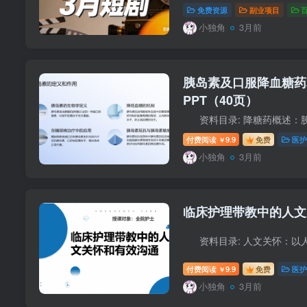
免费资源
副业项目
小独角
3月前
胰岛素及口服降血糖药
PPT（40页）
付费阅读
9.9
免费
医护
￥
小独角
3月前
临床护理带教中的人文
付费阅读
9.9
免费
医护
￥
小独角
3月前