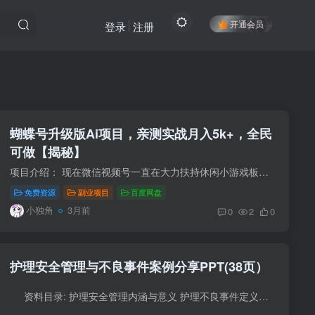
开通会员
登录
注册
蝴蝶号升级版Ai项目，亲测实战月入5k+，全民
可做【揭秘】
项目介绍： 现在微信视频号一直在大力扶持休闲小游戏板块，平台上还开放不少合规备案的专属挂机任务。咱们只要走正规授权流程，用配套的工具就能实现智能自动挂播，全程模拟真人直播场景，也...
免费资源
副业项目
百度网盘
小独角
3月前
0
2
0
护理安全管理与不良事件案例分享PPT(38页）
资料目录: 护理安全管理内涵与意义 护理不良事件定义、分类与危害 不良事件高发人群、时段与类型 用药错误典型案例与原因分析 老年患者跌倒案例与改进措施 管路滑脱案例...