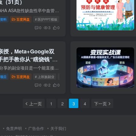
板（31页）
通过网盘分享的文件：2026 AHA ASA急性缺血性卒中血管内治疗指南解读_【31页】_C134.pptx 链接: https://pan.baidu.com/s/14tyOJYwx909CcsV1hbbyrQ?pwd=2cxu 提取码: 2cxu
资料
百度网盘
# 医护PPT模板
# AHA ASA急性缺血性卒中血管内治疗
0
3
0
，Meta+Google双
手把手教你从“瞎烧钱”变
课程介绍 今天给大家分享的副业项目是一个能直接救命的实战课“月管600万预算的大神亲授，Meta+Google双平台策略+盈亏分析，手把手教你从“瞎烧钱”变成“稳盈利”。做过的...
项目
百度网盘
# 上班族副业
# 副业
0
2
0
上一页
1
2
3
4
下一页
免责声明
广告合作
关于我们