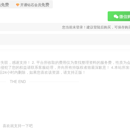
免费
免费
员
开通钻石会员
微信
您当前未登录！建议登陆后购买，可保存购
com)以防失联，感谢支持！ 2. 平台所收取的费用仅为查找整理资料的服务费，性质
站侵犯了您的权益请联系客服处理，并向所有持版权者致最深歉意！ 4.本站所
后24小时内删除，如果您喜欢该资源，请支持正版！
THE END
喜欢就支持一下吧