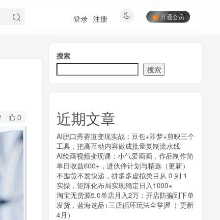
开通会员
登录
注册
搜索
搜索
近期文章
2
0
AI脱口秀赛道变现实战：豆包+即梦+剪映三个
工具，把高互动内容做成批量复制流水线
AI绘画视频变现课：小气爱画画，作品制作简
单日收益600+，进伙伴计划与精选（更新）
不囤货不发快递，拼多多虚拟类目从 0 到 1
实操，矩阵化布局实现稳定日入1000+
淘宝无货源5.0单店月入2万：开店防骗到下单
发货，蓝海选品+三店循环玩法全掌握（-更新
4月）