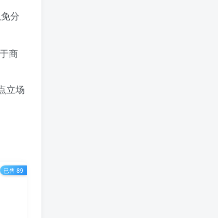
以免分
于商
点立场
已售 89