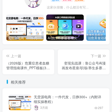
这家伙很懒，什么都没有写...
无货源电商：一件代发，日挣300+（内附详细实操教程）
AI脱口秀赛道变现实战：豆包+即梦+剪映三个工具，把高互动内容做成批量复制流水线
上一篇
下一篇
（2026版）危重症患者血糖
变现实战课：靠公众号AI漫
管理指南课件_PPT模板(31
画发布星座/职场/养生多赛道
页)
+智能体发文，获得广告分成
稳定增加收入
相关推荐
无货源电商：一件代发，日挣300+（内附详
细实操教程）
3月前
297