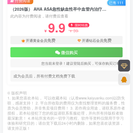
付费阅读
已售 111
（2026版） AHA ASA急性缺血性卒中血管内治疗指南解读_PPT模板（31页）
此内容为付费阅读，请付费后查看
9.9
限时特惠
39
￥
￥
免费
免费
开通黄金会员
开通钻石会员
微信购买
您当前未登录！建议登陆后购买，可保存购买订单
成为会员后，所有付费文档免费下载
©
版权声明
1. 如果您喜欢本站， 可以收藏本站（认准www.kaiyuanku.com)以防失
联，感谢支持！ 2. 平台所收取的费用仅为查找整理资料的服务费，性
质为会员赞助，并非售卖项目费用！ 3. 若作商业用途，请联系原作者
授权，若本站侵犯了您的权益请联系客服处理，并向所有持版权者致
最深歉意！ 4.本站所发布的一切学习教程、软件等资料仅限用于学习
体验和研究目的；请自觉下载后24小时内删除，如果您喜欢该资源，
请支持正版！