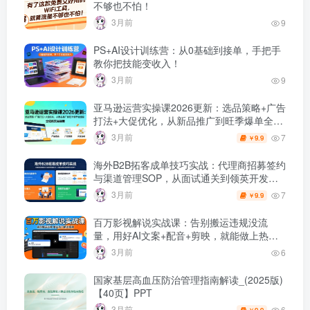
不够也不怕！
3月前
9
PS+AI设计训练营：从0基础到接单，手把手
教你把技能变收入！
3月前
9
亚马逊运营实操课2026更新：选品策略+广告
打法+大促优化，从新品推广到旺季爆单全链
路
3月前
7
9.9
￥
海外B2B拓客成单技巧实战：代理商招募签约
与渠道管理SOP，从面试通关到领英开发客
户
3月前
7
9.9
￥
百万影视解说实战课：告别搬运违规没流
量，用好AI文案+配音+剪映，就能做上热门
的解说视频！！
3月前
6
国家基层高血压防治管理指南解读_(2025版)
【40页】PPT
3月前
6