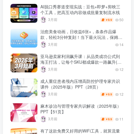
AI脱口秀赛道变现实战：豆包+即梦+剪映三
个工具，把高互动内容做成批量复制流水线
3月前
50
9.9
￥
治愈美食动画，日收益6张+，条条作品爆
款，轻松3分钟复刻！当下最火玩法，保姆级
拆解教程
3月前
14
亚马逊卖家利润飙升课：从品类成功公式到
海王打法，让每个SKU都成爆款一路飙升(最
新更新）
3月前
12
成人重症患者颅内压增高防控护理专家共识
课件（2025年版）PPT（28页）
3月前
12
9.9
￥
麻木诊治与管理专家共识解读（2025年版）
PPT【51页】
3月前
11
9.9
￥
有了这款免费又好用的WiFi工具，就算流量