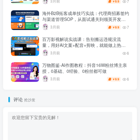
3月前
7
9.9
￥
海外B2B拓客成单技巧实战：代理商招募签约
与渠道管理SOP，从面试通关到领英开发客
户
3月前
7
9.9
￥
百万影视解说实战课：告别搬运违规没流
量，用好AI文案+配音+剪映，就能做上热门
的解说视频！！
3月前
6
万物图鉴-AI作图教程：抖音16W粉丝博主亲
授，0基础、0经验、0粉丝都可做
3月前
6
9.9
￥
评论
抢沙发