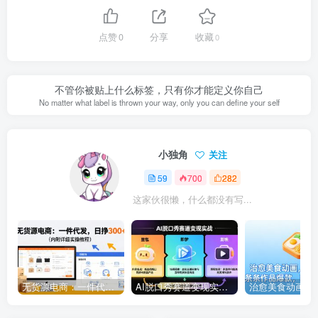
点赞
0
分享
收藏
0
不管你被贴上什么标签，只有你才能定义你自己
No matter what label is thrown your way, only you can define your self
小独角
关注
59
700
282
这家伙很懒，什么都没有写...
无货源电商：一件代发，日挣300+（内附详细实操教程）
AI脱口秀赛道变现实战：豆包+即梦+剪映三个工具，把高互动内容做成批量复制流水线