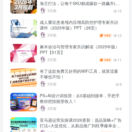
海王打法，让每个SKU都成爆款一路飙升(最
新更新）
3月前
12
成人重症患者颅内压增高防控护理专家共识
课件（2025年版）PPT（28页）
3月前
12
9.9
￥
麻木诊治与管理专家共识解读（2025年版）
PPT【51页】
3月前
11
9.9
￥
有了这款免费又好用的WiFi工具，就算流量
不够也不怕！
3月前
9
PS+AI设计训练营：从0基础到接单，手把手
教你把技能变收入！
3月前
9
亚马逊运营实操课2026更新：选品策略+广告
打法+大促优化，从新品推广到旺季爆单全链
路