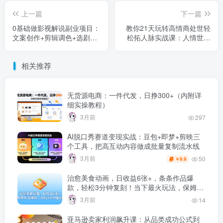
上一篇
下一篇
0基础做影视解说副业项目：
教你21天玩转高情商处世轻
文案创作+剪辑调色+选剧爆
松拓人脉实战课：人情世故
点+推流机制，手把手教你打
+送礼 + 饭局 + 职场 + 社交
造高流量变现账号
全场景
相关推荐
无货源电商：一件代发，日挣300+（内附详
细实操教程）
3月前
297
AI脱口秀赛道变现实战：豆包+即梦+剪映三
个工具，把高互动内容做成批量复制流水线
3月前
50
9.9
￥
治愈美食动画，日收益6张+，条条作品爆
款，轻松3分钟复刻！当下最火玩法，保姆级
拆解教程
3月前
14
亚马逊卖家利润飙升课：从品类成功公式到