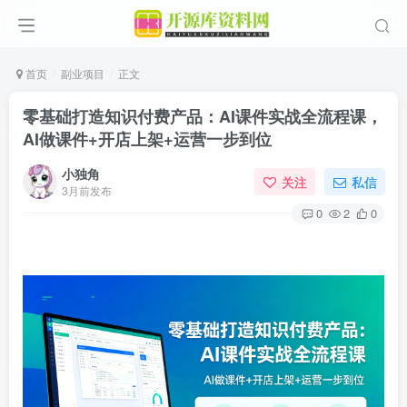
首页
副业项目
正文
零基础打造知识付费产品：AI课件实战全流程课，
AI做课件+开店上架+运营一步到位
小独角
关注
私信
3月前发布
0
2
0